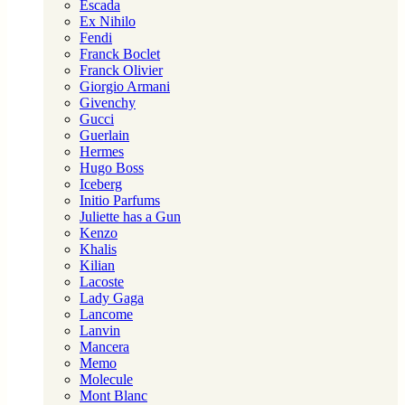
Escada
Ex Nihilo
Fendi
Franck Boclet
Franck Olivier
Giorgio Armani
Givenchy
Gucci
Guerlain
Hermes
Hugo Boss
Iceberg
Initio Parfums
Juliette has a Gun
Kenzo
Khalis
Kilian
Lacoste
Lady Gaga
Lancome
Lanvin
Mancera
Memo
Molecule
Mont Blanc