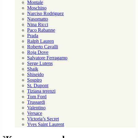
Montale
Moschino
Narciso Rodriguez
Nasomatto
Nina Ricci
Paco Rabanne
Prada
Ralph Lauren
Roberto Cavalli
Roja Dove
Salvatore Ferragamo
Serge Lutens
Shaik
Shiseido
Sospiro
St. Dupont
Tiziana terenzi
Tom Ford
Trussardi
Valentino
Versace
Victoria’s Secret
Yves Saint Laurent