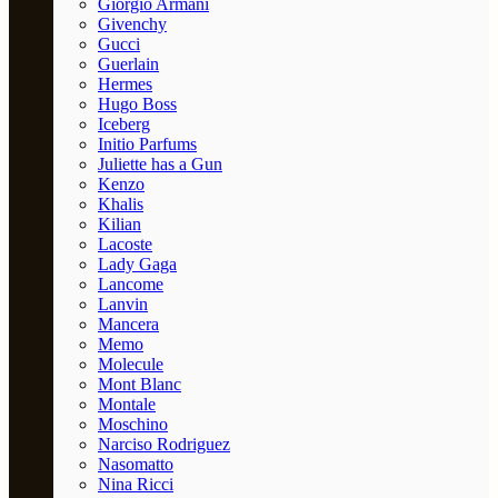
Giorgio Armani
Givenchy
Gucci
Guerlain
Hermes
Hugo Boss
Iceberg
Initio Parfums
Juliette has a Gun
Kenzo
Khalis
Kilian
Lacoste
Lady Gaga
Lancome
Lanvin
Mancera
Memo
Molecule
Mont Blanc
Montale
Moschino
Narciso Rodriguez
Nasomatto
Nina Ricci