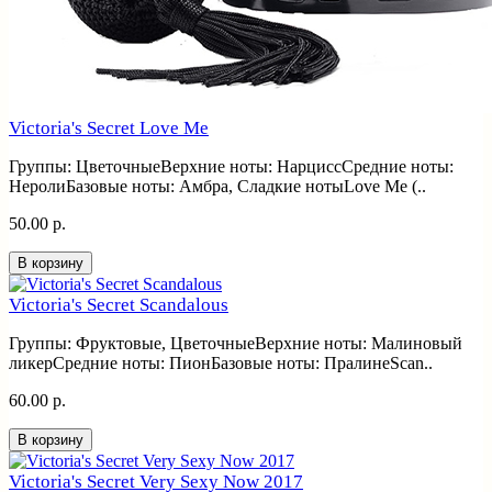
Victoria's Secret Love Me
Группы: ЦветочныеВерхние ноты: НарциссСредние ноты:
НеролиБазовые ноты: Амбра, Сладкие нотыLove Me (..
50.00 р.
В корзину
Victoria's Secret Scandalous
Группы: Фруктовые, ЦветочныеВерхние ноты: Малиновый
ликерСредние ноты: ПионБазовые ноты: ПралинеScan..
60.00 р.
В корзину
Victoria's Secret Very Sexy Now 2017