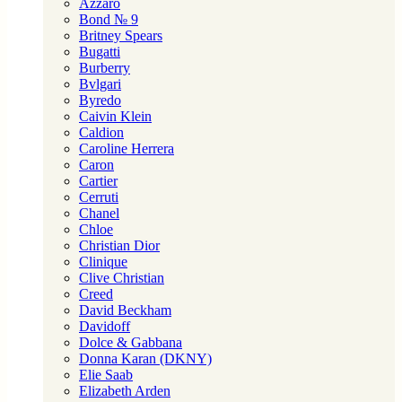
Azzaro
Bond № 9
Britney Spears
Bugatti
Burberry
Bvlgari
Byredo
Caivin Klein
Caldion
Caroline Herrera
Caron
Cartier
Cerruti
Chanel
Chloe
Christian Dior
Clinique
Clive Christian
Creed
David Beckham
Davidoff
Dolce & Gabbana
Donna Karan (DKNY)
Elie Saab
Elizabeth Arden