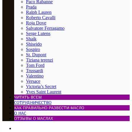
Paco Rabanne
Prada
Ralph Lauren
Roberto Cavalli
Roja Dove
Salvatore Ferragamo
Serge Lutens
Shaik
Shiseido
Sospiro
St. Dupont
Tiziana terenzi
Tom Ford
Trussardi
Valentino
Versace
Victoria’s Secret
Yves Saint Laurent
ЧИТАТЬ ВСЕМ
СОТРУДНИЧЕСТВО
КАК ПРАВИЛЬНО РАЗВЕСТИ МАСЛО
О НАС
ОТЗЫВЫ О МАСЛАХ