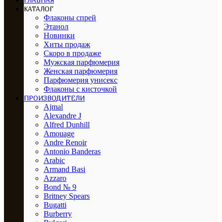
ГЛАВНАЯ
КАТАЛОГ
Флаконы спрей
Этанол
Новинки
Хиты продаж
Скоро в продаже
Мужская парфюмерия
Женская парфюмерия
Парфюмерия унисекс
Флаконы с кисточкой
ПРОИЗВОДИТЕЛИ
Ajmal
Alexandre J
Alfred Dunhill
Amouage
Andre Renoir
Antonio Banderas
Arabic
Armand Basi
Azzaro
Bond № 9
Britney Spears
Bugatti
Burberry