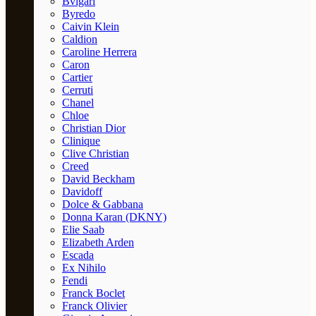
Bvlgari
Byredo
Caivin Klein
Caldion
Caroline Herrera
Caron
Cartier
Cerruti
Chanel
Chloe
Christian Dior
Clinique
Clive Christian
Creed
David Beckham
Davidoff
Dolce & Gabbana
Donna Karan (DKNY)
Elie Saab
Elizabeth Arden
Escada
Ex Nihilo
Fendi
Franck Boclet
Franck Olivier