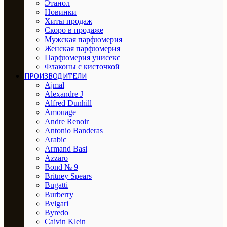
Этанол
Новинки
Хиты продаж
Скоро в продаже
Мужская парфюмерия
Женская парфюмерия
Парфюмерия унисекс
Флаконы с кисточкой
ПРОИЗВОДИТЕЛИ
Ajmal
Alexandre J
Alfred Dunhill
Amouage
Andre Renoir
Antonio Banderas
Arabic
Armand Basi
Azzaro
Bond № 9
Britney Spears
Bugatti
Burberry
Bvlgari
Byredo
Caivin Klein