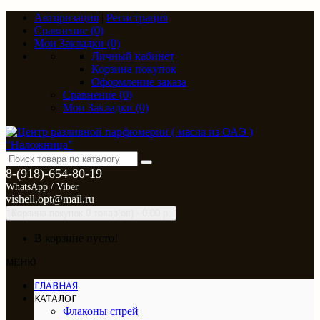
Авторизация
|
Регистрация
Сравнение (0)
Мои Закладки (0)
Личный кабинет
Корзина покупок
Оформление заказа
Сравнение (0)
Мои Закладки (0)
8-(918)-654-80-19
WhatsApp / Viber
vishell.opt@mail.ru
Корзина покупок
0 товар(ов) - 0.00 р.
В корзине пусто!
МЕНЮ
ГЛАВНАЯ
КАТАЛОГ
Флаконы спрей