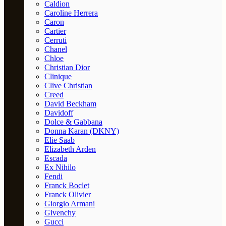
Caldion
Caroline Herrera
Caron
Cartier
Cerruti
Chanel
Chloe
Christian Dior
Clinique
Clive Christian
Creed
David Beckham
Davidoff
Dolce & Gabbana
Donna Karan (DKNY)
Elie Saab
Elizabeth Arden
Escada
Ex Nihilo
Fendi
Franck Boclet
Franck Olivier
Giorgio Armani
Givenchy
Gucci