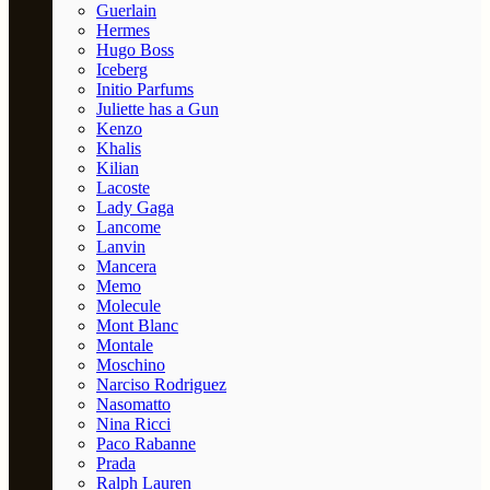
Guerlain
Hermes
Hugo Boss
Iceberg
Initio Parfums
Juliette has a Gun
Kenzo
Khalis
Kilian
Lacoste
Lady Gaga
Lancome
Lanvin
Mancera
Memo
Molecule
Mont Blanc
Montale
Moschino
Narciso Rodriguez
Nasomatto
Nina Ricci
Paco Rabanne
Prada
Ralph Lauren