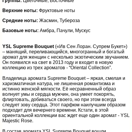
Группы:
Цветочные, Восточные
Верхние ноты:
Фруктовые ноты
Средние ноты:
Жасмин, Тубероза
Базовые ноты:
Амбра, Пачули, Мускус
YSL Supreme Bouquet
(«Ив Сен Лоран. Супрем Букет»)
– манящий, переливающийся, многогранный и богатый
аромат для женщин с несколько экзотическим звучанием.
Он появился на свет в 2013 году и входит в новую
коллекцию из трех ароматов - “Oriental Collection”.
Владелица аромата Supreme Bouquet – яркая, смелая и
харизматичная натура, не лишенная романтизма и
истинно женской мягкости. Её несравненный образ
волнует умы и сердца мужчин, она умеет покорять,
флиртовать, добиваться своего, но при этом всегда
следует зову сердца. Этот парфюм наилучшим образом
подходит для вечернего времени. Кстати, в этой
ориентальной коллекции вас ждет еще один аромат - YSL
Majestic Rose.
В состав аромата YSL Supreme Bouquet вошли