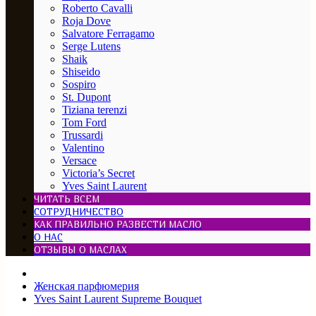
Roberto Cavalli
Roja Dove
Salvatore Ferragamo
Serge Lutens
Shaik
Shiseido
Sospiro
St. Dupont
Tiziana terenzi
Tom Ford
Trussardi
Valentino
Versace
Victoria’s Secret
Yves Saint Laurent
ЧИТАТЬ ВСЕМ
СОТРУДНИЧЕСТВО
КАК ПРАВИЛЬНО РАЗВЕСТИ МАСЛО
О НАС
ОТЗЫВЫ О МАСЛАХ
Женская парфюмерия
Yves Saint Laurent Supreme Bouquet