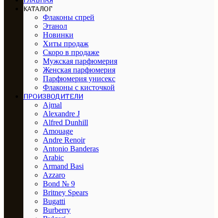
ГЛАВНАЯ
КАТАЛОГ
Флаконы спрей
Этанол
Новинки
Хиты продаж
Скоро в продаже
Мужская парфюмерия
Женская парфюмерия
Парфюмерия унисекс
Флаконы с кисточкой
ПРОИЗВОДИТЕЛИ
Ajmal
Alexandre J
Alfred Dunhill
Amouage
Andre Renoir
Antonio Banderas
Arabic
Armand Basi
Azzaro
Bond № 9
Britney Spears
Bugatti
Burberry