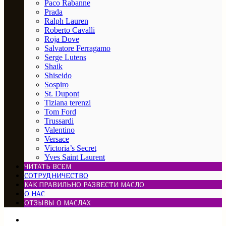
Paco Rabanne
Prada
Ralph Lauren
Roberto Cavalli
Roja Dove
Salvatore Ferragamo
Serge Lutens
Shaik
Shiseido
Sospiro
St. Dupont
Tiziana terenzi
Tom Ford
Trussardi
Valentino
Versace
Victoria’s Secret
Yves Saint Laurent
ЧИТАТЬ ВСЕМ
СОТРУДНИЧЕСТВО
КАК ПРАВИЛЬНО РАЗВЕСТИ МАСЛО
О НАС
ОТЗЫВЫ О МАСЛАХ