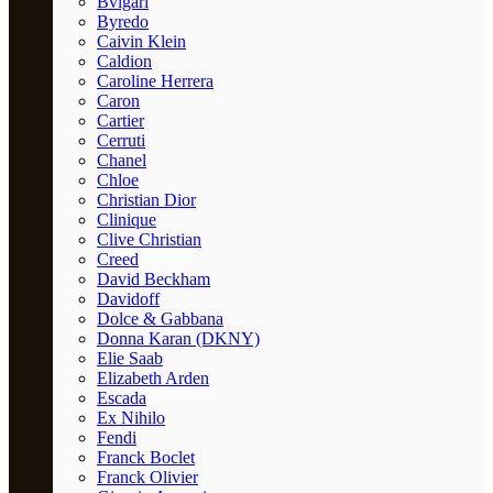
Bvlgari
Byredo
Caivin Klein
Caldion
Caroline Herrera
Caron
Cartier
Cerruti
Chanel
Chloe
Christian Dior
Clinique
Clive Christian
Creed
David Beckham
Davidoff
Dolce & Gabbana
Donna Karan (DKNY)
Elie Saab
Elizabeth Arden
Escada
Ex Nihilo
Fendi
Franck Boclet
Franck Olivier