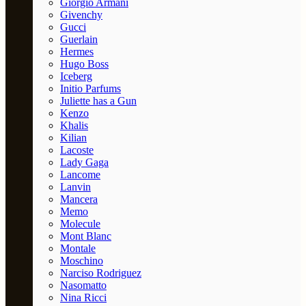
Giorgio Armani
Givenchy
Gucci
Guerlain
Hermes
Hugo Boss
Iceberg
Initio Parfums
Juliette has a Gun
Kenzo
Khalis
Kilian
Lacoste
Lady Gaga
Lancome
Lanvin
Mancera
Memo
Molecule
Mont Blanc
Montale
Moschino
Narciso Rodriguez
Nasomatto
Nina Ricci