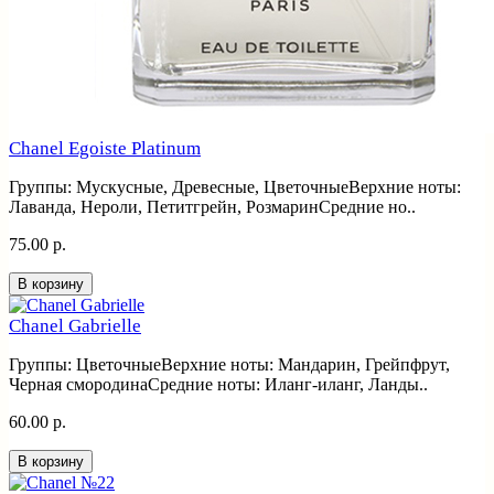
Chanel Egoiste Platinum
Группы: Мускусные, Древесные, ЦветочныеВерхние ноты:
Лаванда, Нероли, Петитгрейн, РозмаринСредние но..
75.00 р.
В корзину
Chanel Gabrielle
Группы: ЦветочныеВерхние ноты: Мандарин, Грейпфрут,
Черная смородинаСредние ноты: Иланг-иланг, Ланды..
60.00 р.
В корзину