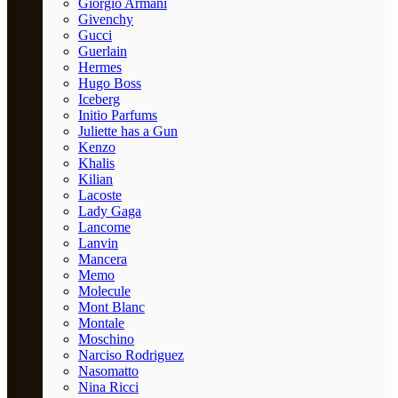
Giorgio Armani
Givenchy
Gucci
Guerlain
Hermes
Hugo Boss
Iceberg
Initio Parfums
Juliette has a Gun
Kenzo
Khalis
Kilian
Lacoste
Lady Gaga
Lancome
Lanvin
Mancera
Memo
Molecule
Mont Blanc
Montale
Moschino
Narciso Rodriguez
Nasomatto
Nina Ricci