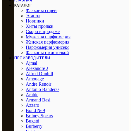
ГЛАВНАЯ
КАТАЛОГ
Флаконы спрей
Этанол
Новинки
Хиты продаж
Скоро в продаже
Мужская парфюмерия
Женская парфюмерия
Парфюмерия унисекс
Флаконы с кисточкой
ПРОИЗВОДИТЕЛИ
Ajmal
Alexandre J
Alfred Dunhill
Amouage
Andre Renoir
Antonio Banderas
Arabic
Armand Basi
Azzaro
Bond № 9
Britney Spears
Bugatti
Burberry