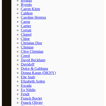
Bvlgari
Byredo
Caivin Klein
Caldion
Caroline Herrera
Caron
Cartier
Cerruti
Chanel
Chloe
Christian Dior
Clinique
Clive Christian
Creed
David Beckham
Davidoff
Dolce & Gabbana
Donna Karan (DKNY)
Elie Saab
Elizabeth Arden
Escada
Ex Nihilo
Fendi
Franck Boclet
Franck Olivier