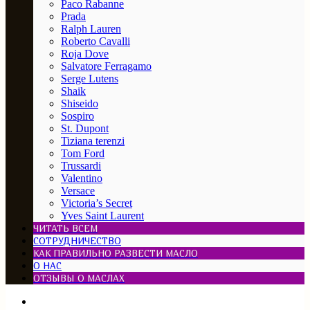
Paco Rabanne
Prada
Ralph Lauren
Roberto Cavalli
Roja Dove
Salvatore Ferragamo
Serge Lutens
Shaik
Shiseido
Sospiro
St. Dupont
Tiziana terenzi
Tom Ford
Trussardi
Valentino
Versace
Victoria’s Secret
Yves Saint Laurent
ЧИТАТЬ ВСЕМ
СОТРУДНИЧЕСТВО
КАК ПРАВИЛЬНО РАЗВЕСТИ МАСЛО
О НАС
ОТЗЫВЫ О МАСЛАХ