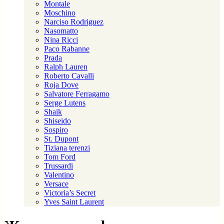
Montale
Moschino
Narciso Rodriguez
Nasomatto
Nina Ricci
Paco Rabanne
Prada
Ralph Lauren
Roberto Cavalli
Roja Dove
Salvatore Ferragamo
Serge Lutens
Shaik
Shiseido
Sospiro
St. Dupont
Tiziana terenzi
Tom Ford
Trussardi
Valentino
Versace
Victoria’s Secret
Yves Saint Laurent