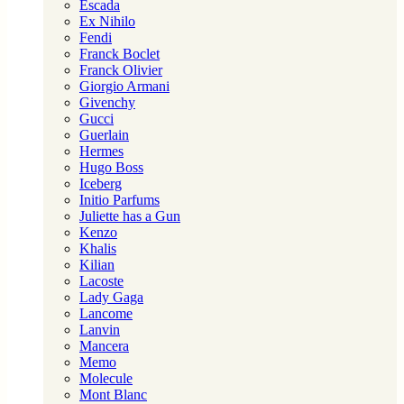
Escada
Ex Nihilo
Fendi
Franck Boclet
Franck Olivier
Giorgio Armani
Givenchy
Gucci
Guerlain
Hermes
Hugo Boss
Iceberg
Initio Parfums
Juliette has a Gun
Kenzo
Khalis
Kilian
Lacoste
Lady Gaga
Lancome
Lanvin
Mancera
Memo
Molecule
Mont Blanc