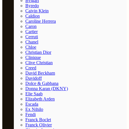
Bvlgari
Byredo
Caivin Klein
Caldion
Caroline Herrera
Caron
Cartier
Cerruti
Chanel
Chloe
Christian Dior
Clinique
Clive Christian
Creed
David Beckham
Davidoff
Dolce & Gabbana
Donna Karan (DKNY)
Elie Saab
Elizabeth Arden
Escada
Ex Nihilo
Fendi
Franck Boclet
Franck Olivier