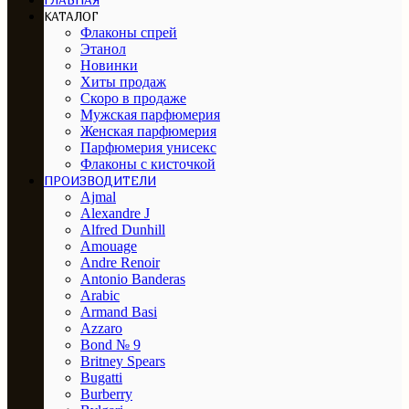
ГЛАВНАЯ
КАТАЛОГ
Флаконы спрей
Этанол
Новинки
Хиты продаж
Скоро в продаже
Мужская парфюмерия
Женская парфюмерия
Парфюмерия унисекс
Флаконы с кисточкой
ПРОИЗВОДИТЕЛИ
Ajmal
Alexandre J
Alfred Dunhill
Amouage
Andre Renoir
Antonio Banderas
Arabic
Armand Basi
Azzaro
Bond № 9
Britney Spears
Bugatti
Burberry