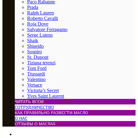
Paco Rabanne
Prada
Ralph Lauren
Roberto Cavalli
Roja Dove
Salvatore Ferragamo
Serge Lutens
Shaik
Shiseido
Sospiro
St. Dupont
Tiziana terenzi
Tom Ford
Trussardi
Valentino
Versace
Victoria’s Secret
Yves Saint Laurent
ЧИТАТЬ ВСЕМ
СОТРУДНИЧЕСТВО
КАК ПРАВИЛЬНО РАЗВЕСТИ МАСЛО
О НАС
ОТЗЫВЫ О МАСЛАХ