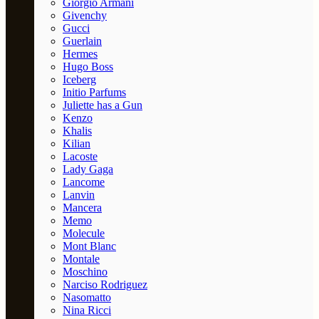
Giorgio Armani
Givenchy
Gucci
Guerlain
Hermes
Hugo Boss
Iceberg
Initio Parfums
Juliette has a Gun
Kenzo
Khalis
Kilian
Lacoste
Lady Gaga
Lancome
Lanvin
Mancera
Memo
Molecule
Mont Blanc
Montale
Moschino
Narciso Rodriguez
Nasomatto
Nina Ricci