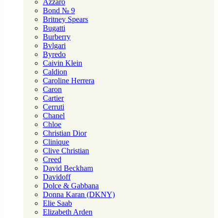
Azzaro
Bond № 9
Britney Spears
Bugatti
Burberry
Bvlgari
Byredo
Caivin Klein
Caldion
Caroline Herrera
Caron
Cartier
Cerruti
Chanel
Chloe
Christian Dior
Clinique
Clive Christian
Creed
David Beckham
Davidoff
Dolce & Gabbana
Donna Karan (DKNY)
Elie Saab
Elizabeth Arden