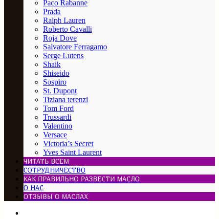
Paco Rabanne
Prada
Ralph Lauren
Roberto Cavalli
Roja Dove
Salvatore Ferragamo
Serge Lutens
Shaik
Shiseido
Sospiro
St. Dupont
Tiziana terenzi
Tom Ford
Trussardi
Valentino
Versace
Victoria’s Secret
Yves Saint Laurent
ЧИТАТЬ ВСЕМ
СОТРУДНИЧЕСТВО
КАК ПРАВИЛЬНО РАЗВЕСТИ МАСЛО
О НАС
ОТЗЫВЫ О МАСЛАХ