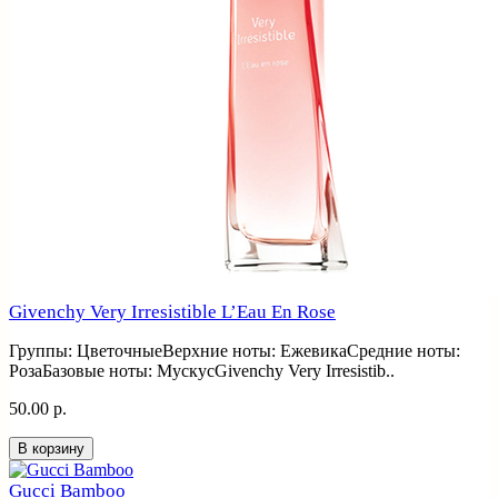
Givenchy Very Irresistible L’Eau En Rose
Группы: ЦветочныеВерхние ноты: ЕжевикаСредние ноты:
РозаБазовые ноты: МускусGivenchy Very Irresistib..
50.00 р.
В корзину
Gucci Bamboo