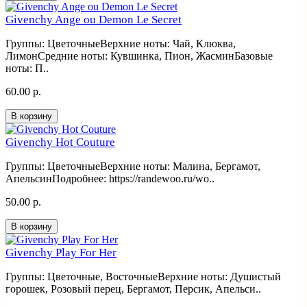
Givenchy Ange ou Demon Le Secret
Группы: ЦветочныеВерхние ноты: Чай, Клюква,
ЛимонСредние ноты: Кувшинка, Пион, ЖасминБазовые
ноты: П..
60.00 р.
В корзину
Givenchy Hot Couture
Группы: ЦветочныеВерхние ноты: Малина, Бергамот,
АпельсинПодробнее: https://randewoo.ru/wo..
50.00 р.
В корзину
Givenchy Play For Her
Группы: Цветочные, ВосточныеВерхние ноты: Душистый
горошек, Розовый перец, Бергамот, Персик, Апельси..