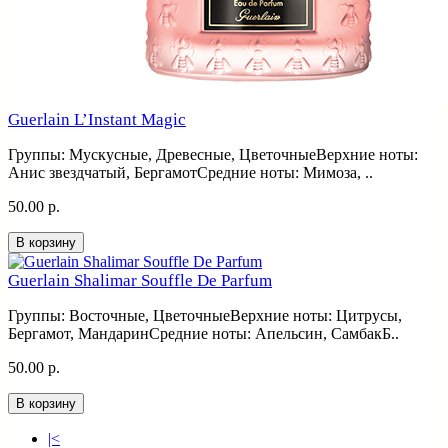
Guerlain L’Instant Magic
Группы: Мускусные, Древесные, ЦветочныеВерхние ноты:
Анис звездчатый, БергамотСредние ноты: Мимоза, ..
50.00 р.
В корзину
Guerlain Shalimar Souffle De Parfum
Группы: Восточные, ЦветочныеВерхние ноты: Цитрусы,
Бергамот, МандаринСредние ноты: Апельсин, СамбакБ..
50.00 р.
В корзину
|<