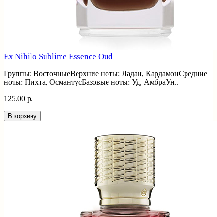
Ex Nihilo Sublime Essence Oud
Группы: ВосточныеВерхние ноты: Ладан, КардамонСредние
ноты: Пихта, ОсмантусБазовые ноты: Уд, АмбраУн..
125.00 р.
В корзину