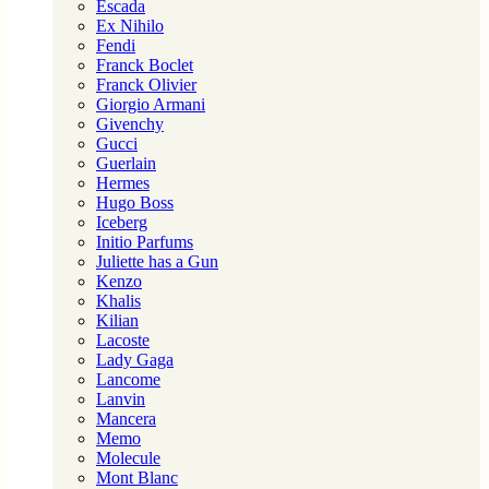
Escada
Ex Nihilo
Fendi
Franck Boclet
Franck Olivier
Giorgio Armani
Givenchy
Gucci
Guerlain
Hermes
Hugo Boss
Iceberg
Initio Parfums
Juliette has a Gun
Kenzo
Khalis
Kilian
Lacoste
Lady Gaga
Lancome
Lanvin
Mancera
Memo
Molecule
Mont Blanc