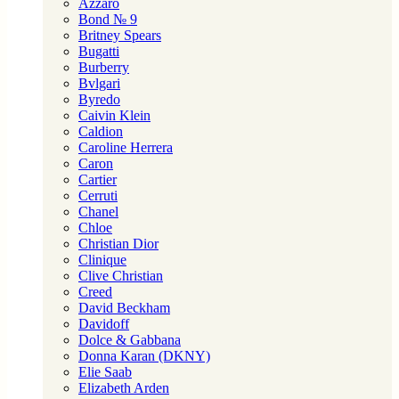
Azzaro
Bond № 9
Britney Spears
Bugatti
Burberry
Bvlgari
Byredo
Caivin Klein
Caldion
Caroline Herrera
Caron
Cartier
Cerruti
Chanel
Chloe
Christian Dior
Clinique
Clive Christian
Creed
David Beckham
Davidoff
Dolce & Gabbana
Donna Karan (DKNY)
Elie Saab
Elizabeth Arden