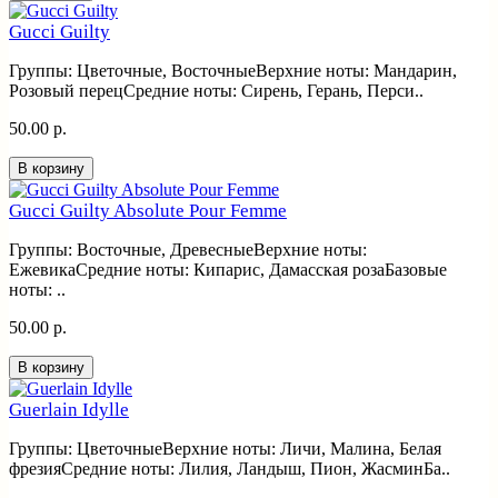
Gucci Guilty
Группы: Цветочные, ВосточныеВерхние ноты: Мандарин,
Розовый перецСредние ноты: Сирень, Герань, Перси..
50.00 р.
В корзину
Gucci Guilty Absolute Pour Femme
Группы: Восточные, ДревесныеВерхние ноты:
ЕжевикаСредние ноты: Кипарис, Дамасская розаБазовые
ноты: ..
50.00 р.
В корзину
Guerlain Idylle
Группы: ЦветочныеВерхние ноты: Личи, Малина, Белая
фрезияСредние ноты: Лилия, Ландыш, Пион, ЖасминБа..