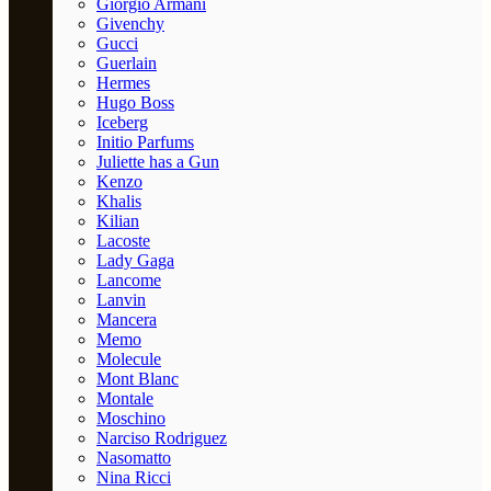
Giorgio Armani
Givenchy
Gucci
Guerlain
Hermes
Hugo Boss
Iceberg
Initio Parfums
Juliette has a Gun
Kenzo
Khalis
Kilian
Lacoste
Lady Gaga
Lancome
Lanvin
Mancera
Memo
Molecule
Mont Blanc
Montale
Moschino
Narciso Rodriguez
Nasomatto
Nina Ricci