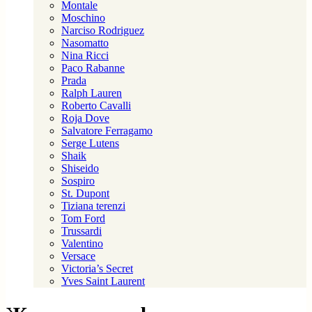
Montale
Moschino
Narciso Rodriguez
Nasomatto
Nina Ricci
Paco Rabanne
Prada
Ralph Lauren
Roberto Cavalli
Roja Dove
Salvatore Ferragamo
Serge Lutens
Shaik
Shiseido
Sospiro
St. Dupont
Tiziana terenzi
Tom Ford
Trussardi
Valentino
Versace
Victoria’s Secret
Yves Saint Laurent