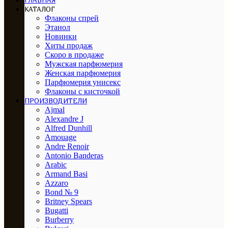
ГЛАВНАЯ
КАТАЛОГ
Флаконы спрей
Этанол
Новинки
Хиты продаж
Скоро в продаже
Мужская парфюмерия
Женская парфюмерия
Парфюмерия унисекс
Флаконы с кисточкой
ПРОИЗВОДИТЕЛИ
Ajmal
Alexandre J
Alfred Dunhill
Amouage
Andre Renoir
Antonio Banderas
Arabic
Armand Basi
Azzaro
Bond № 9
Britney Spears
Bugatti
Burberry