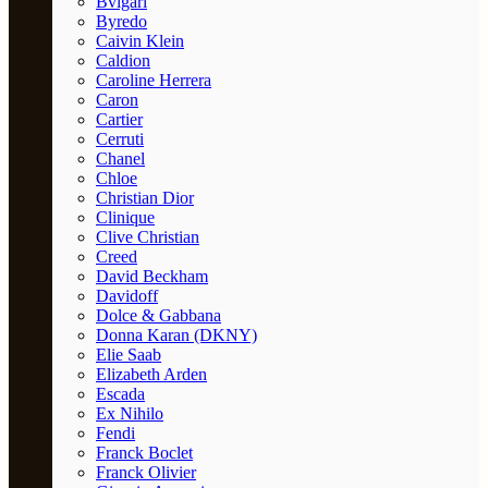
Bvlgari
Byredo
Caivin Klein
Caldion
Caroline Herrera
Caron
Cartier
Cerruti
Chanel
Chloe
Christian Dior
Clinique
Clive Christian
Creed
David Beckham
Davidoff
Dolce & Gabbana
Donna Karan (DKNY)
Elie Saab
Elizabeth Arden
Escada
Ex Nihilo
Fendi
Franck Boclet
Franck Olivier