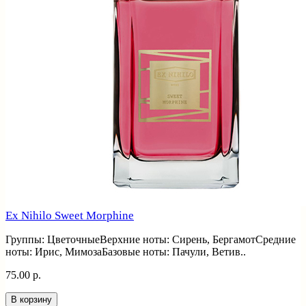
Ex Nihilo Sweet Morphine
Группы: ЦветочныеВерхние ноты: Сирень, БергамотСредние
ноты: Ирис, МимозаБазовые ноты: Пачули, Ветив..
75.00 р.
В корзину