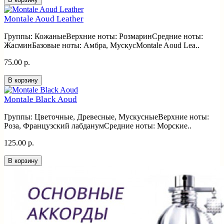
Montale Aoud Leather
Группы: КожаныеВерхние ноты: РозмаринСредние ноты:
ЖасминБазовые ноты: Амбра, МускусMontale Aoud Lea..
75.00 р.
В корзину
Montale Black Aoud
Группы: Цветочные, Древесные, МускусныеВерхние ноты:
Роза, Французский лабданумСредние ноты: Морские..
125.00 р.
В корзину