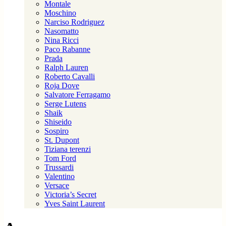
Montale
Moschino
Narciso Rodriguez
Nasomatto
Nina Ricci
Paco Rabanne
Prada
Ralph Lauren
Roberto Cavalli
Roja Dove
Salvatore Ferragamo
Serge Lutens
Shaik
Shiseido
Sospiro
St. Dupont
Tiziana terenzi
Tom Ford
Trussardi
Valentino
Versace
Victoria’s Secret
Yves Saint Laurent