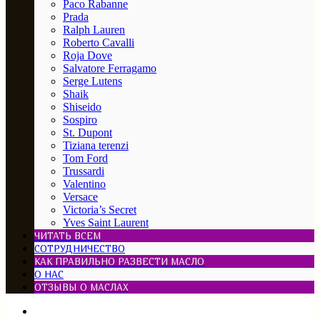
Paco Rabanne
Prada
Ralph Lauren
Roberto Cavalli
Roja Dove
Salvatore Ferragamo
Serge Lutens
Shaik
Shiseido
Sospiro
St. Dupont
Tiziana terenzi
Tom Ford
Trussardi
Valentino
Versace
Victoria’s Secret
Yves Saint Laurent
ЧИТАТЬ ВСЕМ
СОТРУДНИЧЕСТВО
КАК ПРАВИЛЬНО РАЗВЕСТИ МАСЛО
О НАС
ОТЗЫВЫ О МАСЛАХ