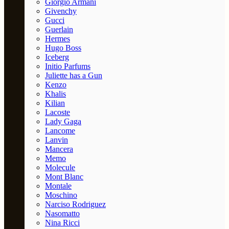
Giorgio Armani
Givenchy
Gucci
Guerlain
Hermes
Hugo Boss
Iceberg
Initio Parfums
Juliette has a Gun
Kenzo
Khalis
Kilian
Lacoste
Lady Gaga
Lancome
Lanvin
Mancera
Memo
Molecule
Mont Blanc
Montale
Moschino
Narciso Rodriguez
Nasomatto
Nina Ricci