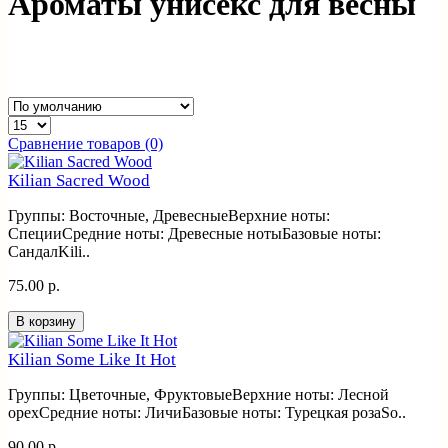
Ароматы унисекс для весны
Сравнение товаров (0)
Kilian Sacred Wood
Группы: Восточные, ДревесныеВерхние ноты:
СпецииСредние ноты: Древесные нотыБазовые ноты:
СандалKili..
75.00 р.
В корзину
Kilian Some Like It Hot
Группы: Цветочные, ФруктовыеВерхние ноты: Лесной
орехСредние ноты: ЛичиБазовые ноты: Турецкая розаSo..
90.00 р.