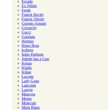
Escada
Ex Nihilo
Fendi
Franck Boclet
Franck Olivier
Giorgio Armani
Givenchy
Gucci
Guerlain
Hermes
Hugo Boss
Iceberg
Initio Parfums
Juliette has a Gun
Kenzo
Khalis
Kilian
Lacoste
Lady Gaga
Lancome
Lanvin
Mancera
Memo
Molecule
Mont Blanc