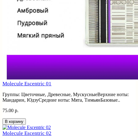
Molecule Escentric 01
Группы: Цветочные, Древесные, МускусныеВерхние ноты:
Мандарин, ЮдзуСредние ноты: Мята, ТимьянБазовые..
75.00 р.
В корзину
Molecule Escentric 02