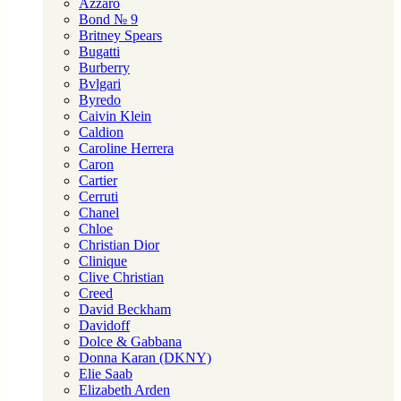
Azzaro
Bond № 9
Britney Spears
Bugatti
Burberry
Bvlgari
Byredo
Caivin Klein
Caldion
Caroline Herrera
Caron
Cartier
Cerruti
Chanel
Chloe
Christian Dior
Clinique
Clive Christian
Creed
David Beckham
Davidoff
Dolce & Gabbana
Donna Karan (DKNY)
Elie Saab
Elizabeth Arden