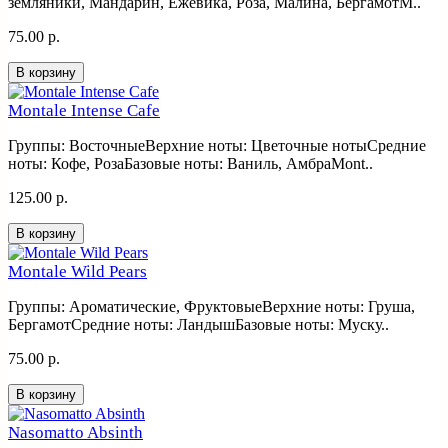
земляники, Мандарин, Ежевика, Роза, Малина, БергамотM..
75.00 р.
В корзину
Montale Intense Cafe
Группы: ВосточныеВерхние ноты: Цветочные нотыСредние
ноты: Кофе, РозаБазовые ноты: Ваниль, АмбраMont..
125.00 р.
В корзину
Montale Wild Pears
Группы: Ароматические, ФруктовыеВерхние ноты: Груша,
БергамотСредние ноты: ЛандышБазовые ноты: Муску..
75.00 р.
В корзину
Nasomatto Absinth