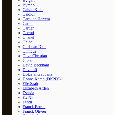
Bvlgari
Byredo
Caivin Klein
Caldion
Caroline Herrera
Caron
Cartier
Cerruti
Chanel
Chloe
Christian Dior
Clinique
Clive Christian
Creed
David Beckham
Davidoff
Dolce & Gabbana
Donna Karan (DKNY)
Elie Saab
Elizabeth Arden
Escada
Ex Nihilo
Fendi
Franck Boclet
Franck Olivier