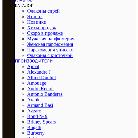
ГЛАВНАЯ
КАТАЛОГ
Флаконы спрей
Этанол
Новинки
Хиты продаж
Скоро в продаже
Мужская парфюмерия
Женская парфюмерия
Парфюмерия унисекс
Флаконы с кисточкой
ПРОИЗВОДИТЕЛИ
Ajmal
Alexandre J
Alfred Dunhill
Amouage
Andre Renoir
Antonio Banderas
Arabic
Armand Basi
Azzaro
Bond № 9
Britney Spears
Bugatti
Burberry