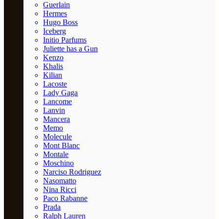
Guerlain
Hermes
Hugo Boss
Iceberg
Initio Parfums
Juliette has a Gun
Kenzo
Khalis
Kilian
Lacoste
Lady Gaga
Lancome
Lanvin
Mancera
Memo
Molecule
Mont Blanc
Montale
Moschino
Narciso Rodriguez
Nasomatto
Nina Ricci
Paco Rabanne
Prada
Ralph Lauren