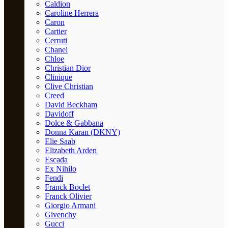
Caldion
Caroline Herrera
Caron
Cartier
Cerruti
Chanel
Chloe
Christian Dior
Clinique
Clive Christian
Creed
David Beckham
Davidoff
Dolce & Gabbana
Donna Karan (DKNY)
Elie Saab
Elizabeth Arden
Escada
Ex Nihilo
Fendi
Franck Boclet
Franck Olivier
Giorgio Armani
Givenchy
Gucci