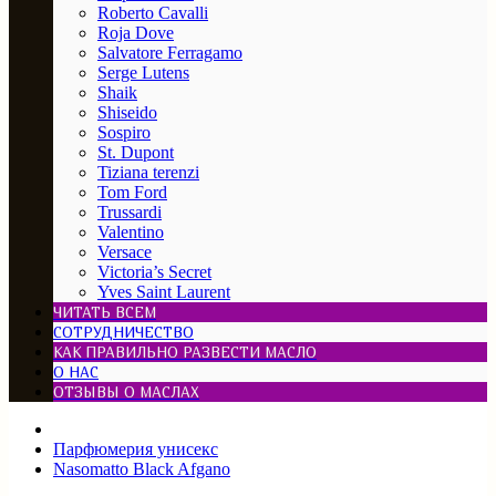
Roberto Cavalli
Roja Dove
Salvatore Ferragamo
Serge Lutens
Shaik
Shiseido
Sospiro
St. Dupont
Tiziana terenzi
Tom Ford
Trussardi
Valentino
Versace
Victoria’s Secret
Yves Saint Laurent
ЧИТАТЬ ВСЕМ
СОТРУДНИЧЕСТВО
КАК ПРАВИЛЬНО РАЗВЕСТИ МАСЛО
О НАС
ОТЗЫВЫ О МАСЛАХ
Парфюмерия унисекс
Nasomatto Black Afgano