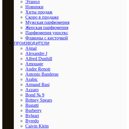
Этанол
Новинки
Хиты продаж
Скоро в продаже
Мужская парфюмерия
Женская парфюмерия
Парфюмерия унисекс
Флаконы с кисточкой
ПРОИЗВОДИТЕЛИ
Ajmal
Alexandre J
Alfred Dunhill
Amouage
Andre Renoir
Antonio Banderas
Arabic
Armand Basi
Azzaro
Bond № 9
Britney Spears
Bugatti
Burberry
Bvlgari
Byredo
Caivin Klein