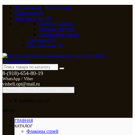
Авторизация
|
Регистрация
Сравнение (0)
Мои Закладки (0)
Личный кабинет
Корзина покупок
Оформление заказа
Сравнение (0)
Мои Закладки (0)
8-(918)-654-80-19
WhatsApp / Viber
vishell.opt@mail.ru
Корзина покупок
0 товар(ов) - 0.00 р.
В корзине пусто!
МЕНЮ
ГЛАВНАЯ
КАТАЛОГ
Флаконы спрей