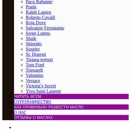
Paco Rabanne
Prada
Ralph Lauren
Roberto Cavalli
Roja Dove
Salvatore Ferragamo
Serge Lutens
Shaik
Shiseido
Sospiro
St. Dupont
Tiziana terenzi
Tom Ford
Trussardi
Valentino
Versace
Victoria’s Secret
Yves Saint Laurent
ЧИТАТЬ ВСЕМ
СОТРУДНИЧЕСТВО
КАК ПРАВИЛЬНО РАЗВЕСТИ МАСЛО
О НАС
ОТЗЫВЫ О МАСЛАХ