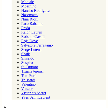
Montale
Moschino
Narciso Rodriguez
Nasomatto
Nina Ricci
Paco Rabanne
Prada
Ralph Lauren
Roberto Cavalli
Roja Dove
Salvatore Ferragamo
Serge Lutens
Shaik
Shiseido
Sospiro
St. Dupont
Tiziana terenzi
Tom Ford
Trussardi
Valentino
Versace
Victoria’s Secret
Yves Saint Laurent