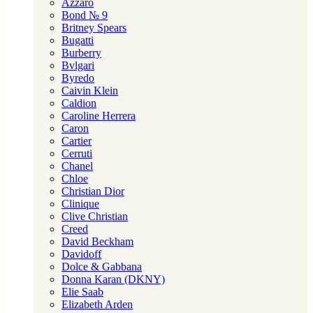
Azzaro
Bond № 9
Britney Spears
Bugatti
Burberry
Bvlgari
Byredo
Caivin Klein
Caldion
Caroline Herrera
Caron
Cartier
Cerruti
Chanel
Chloe
Christian Dior
Clinique
Clive Christian
Creed
David Beckham
Davidoff
Dolce & Gabbana
Donna Karan (DKNY)
Elie Saab
Elizabeth Arden