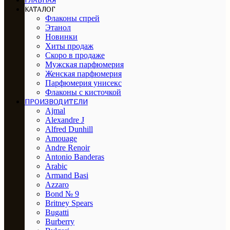
ГЛАВНАЯ
КАТАЛОГ
Флаконы спрей
Этанол
Новинки
Хиты продаж
Скоро в продаже
Мужская парфюмерия
Женская парфюмерия
Парфюмерия унисекс
Флаконы с кисточкой
ПРОИЗВОДИТЕЛИ
Ajmal
Alexandre J
Alfred Dunhill
Amouage
Andre Renoir
Antonio Banderas
Arabic
Armand Basi
Azzaro
Bond № 9
Britney Spears
Bugatti
Burberry