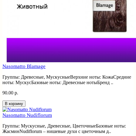
Nasomatto Blamage
Группы: Древесные, МускусныеВерхние ноты: КожаСредние
ноты: МускусБазовые ноты: Древесные нотыБренд ..
90.00 р.
В корзину
Nasomatto Nudiflorum
Группы: Мускусные, Древесные, ЦветочныеБазовые ноты:
ЖасминNudiflorum – нишевые духи с цветочным д..