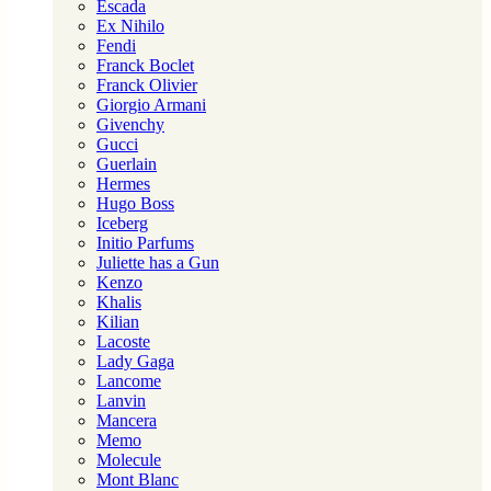
Escada
Ex Nihilo
Fendi
Franck Boclet
Franck Olivier
Giorgio Armani
Givenchy
Gucci
Guerlain
Hermes
Hugo Boss
Iceberg
Initio Parfums
Juliette has a Gun
Kenzo
Khalis
Kilian
Lacoste
Lady Gaga
Lancome
Lanvin
Mancera
Memo
Molecule
Mont Blanc