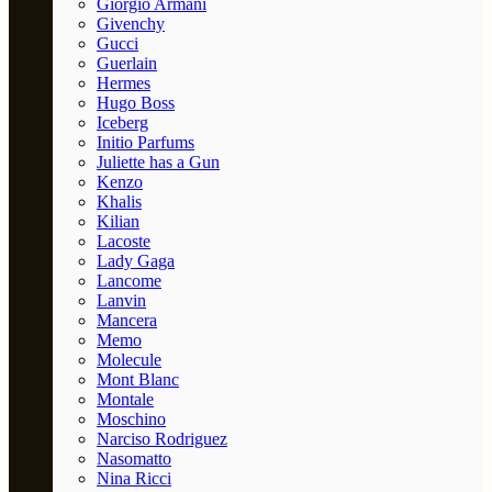
Giorgio Armani
Givenchy
Gucci
Guerlain
Hermes
Hugo Boss
Iceberg
Initio Parfums
Juliette has a Gun
Kenzo
Khalis
Kilian
Lacoste
Lady Gaga
Lancome
Lanvin
Mancera
Memo
Molecule
Mont Blanc
Montale
Moschino
Narciso Rodriguez
Nasomatto
Nina Ricci