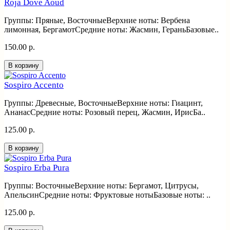
Roja Dove Aoud
Группы: Пряные, ВосточныеВерхние ноты: Вербена
лимонная, БергамотСредние ноты: Жасмин, ГераньБазовые..
150.00 р.
В корзину
Sospiro Accento
Группы: Древесные, ВосточныеВерхние ноты: Гиацинт,
АнанасСредние ноты: Розовый перец, Жасмин, ИрисБа..
125.00 р.
В корзину
Sospiro Erba Pura
Группы: ВосточныеВерхние ноты: Бергамот, Цитрусы,
АпельсинСредние ноты: Фруктовые нотыБазовые ноты: ..
125.00 р.