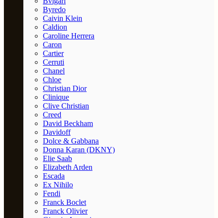
Bvlgari
Byredo
Caivin Klein
Caldion
Caroline Herrera
Caron
Cartier
Cerruti
Chanel
Chloe
Christian Dior
Clinique
Clive Christian
Creed
David Beckham
Davidoff
Dolce & Gabbana
Donna Karan (DKNY)
Elie Saab
Elizabeth Arden
Escada
Ex Nihilo
Fendi
Franck Boclet
Franck Olivier