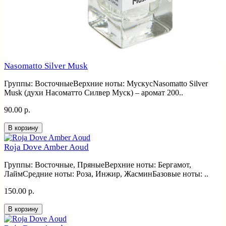
Nasomatto Silver Musk
Группы: ВосточныеВерхние ноты: МускусNasomatto Silver
Musk (духи Насоматто Силвер Муск) – аромат 200..
90.00 р.
В корзину
Roja Dove Amber Aoud
Группы: Восточные, ПряныеВерхние ноты: Бергамот,
ЛаймСредние ноты: Роза, Инжир, ЖасминБазовые ноты: ..
150.00 р.
В корзину