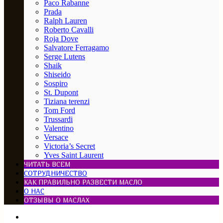
Paco Rabanne
Prada
Ralph Lauren
Roberto Cavalli
Roja Dove
Salvatore Ferragamo
Serge Lutens
Shaik
Shiseido
Sospiro
St. Dupont
Tiziana terenzi
Tom Ford
Trussardi
Valentino
Versace
Victoria’s Secret
Yves Saint Laurent
ЧИТАТЬ ВСЕМ
СОТРУДНИЧЕСТВО
КАК ПРАВИЛЬНО РАЗВЕСТИ МАСЛО
О НАС
ОТЗЫВЫ О МАСЛАХ