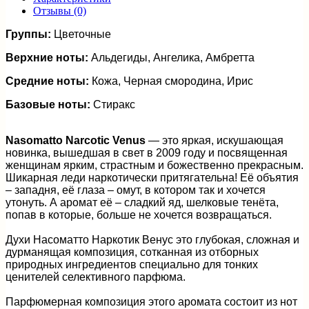
Отзывы (0)
Группы:
Цветочные
Верхние ноты:
Альдегиды, Ангелика, Амбретта
Средние ноты:
Кожа, Черная смородина, Ирис
Базовые ноты:
Стиракс
Nasomatto Narcotic Venus
— это яркая, искушающая
новинка, вышедшая в свет в 2009 году и посвященная
женщинам ярким, страстным и божественно прекрасным.
Шикарная леди наркотически притягательна! Её объятия
– западня, её глаза – омут, в котором так и хочется
утонуть. А аромат её – сладкий яд, шелковые тенёта,
попав в которые, больше не хочется возвращаться.
Духи Насоматто Наркотик Венус это глубокая, сложная и
дурманящая композиция, сотканная из отборных
природных ингредиентов специально для тонких
ценителей селективного парфюма.
Парфюмерная композиция этого аромата состоит из нот