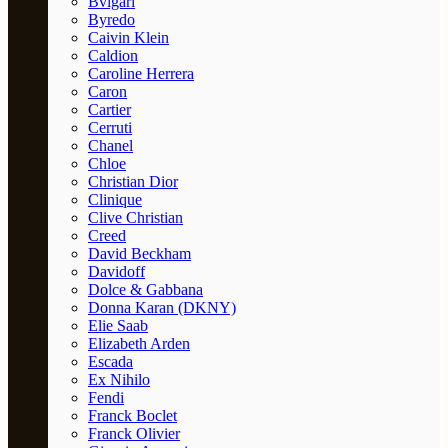
Bvlgari
Byredo
Caivin Klein
Caldion
Caroline Herrera
Caron
Cartier
Cerruti
Chanel
Chloe
Christian Dior
Clinique
Clive Christian
Creed
David Beckham
Davidoff
Dolce & Gabbana
Donna Karan (DKNY)
Elie Saab
Elizabeth Arden
Escada
Ex Nihilo
Fendi
Franck Boclet
Franck Olivier