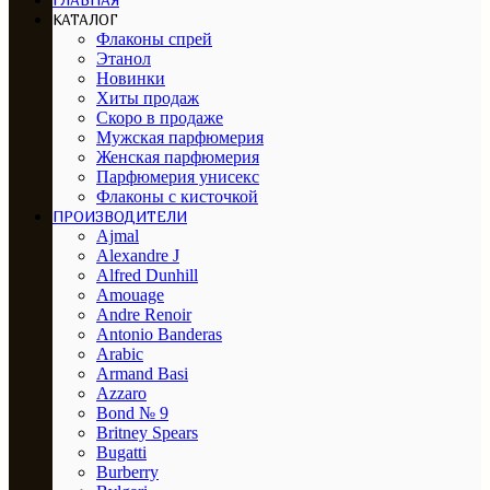
ГЛАВНАЯ
КАТАЛОГ
Флаконы спрей
Этанол
Новинки
Хиты продаж
Скоро в продаже
Мужская парфюмерия
Женская парфюмерия
Парфюмерия унисекс
Флаконы с кисточкой
ПРОИЗВОДИТЕЛИ
Ajmal
Alexandre J
Alfred Dunhill
Amouage
Andre Renoir
Antonio Banderas
Arabic
Armand Basi
Azzaro
Bond № 9
Britney Spears
Bugatti
Burberry