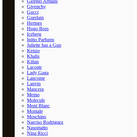
Giorgio Armani
Givenchy
Gucci
Guerlain
Hermes
Hugo Boss
Iceberg
Initio Parfums
Juliette has a Gun
Kenzo
Khalis
Kilian
Lacoste
Lady Gaga
Lancome
Lanvin
Mancera
Memo
Molecule
Mont Blanc
Montale
Moschino
Narciso Rodriguez
Nasomatto
Nina Ricci