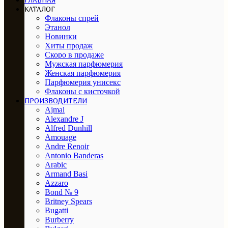
ГЛАВНАЯ
КАТАЛОГ
Флаконы спрей
Этанол
Новинки
Хиты продаж
Скоро в продаже
Мужская парфюмерия
Женская парфюмерия
Парфюмерия унисекс
Флаконы с кисточкой
ПРОИЗВОДИТЕЛИ
Ajmal
Alexandre J
Alfred Dunhill
Amouage
Andre Renoir
Antonio Banderas
Arabic
Armand Basi
Azzaro
Bond № 9
Britney Spears
Bugatti
Burberry