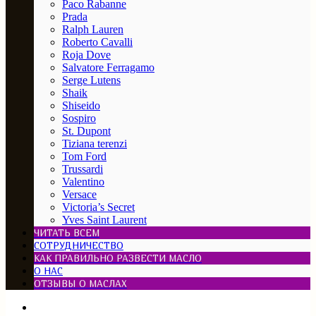
Paco Rabanne
Prada
Ralph Lauren
Roberto Cavalli
Roja Dove
Salvatore Ferragamo
Serge Lutens
Shaik
Shiseido
Sospiro
St. Dupont
Tiziana terenzi
Tom Ford
Trussardi
Valentino
Versace
Victoria’s Secret
Yves Saint Laurent
ЧИТАТЬ ВСЕМ
СОТРУДНИЧЕСТВО
КАК ПРАВИЛЬНО РАЗВЕСТИ МАСЛО
О НАС
ОТЗЫВЫ О МАСЛАХ