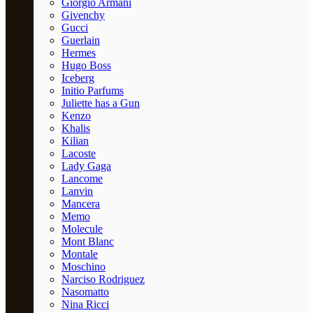
Giorgio Armani
Givenchy
Gucci
Guerlain
Hermes
Hugo Boss
Iceberg
Initio Parfums
Juliette has a Gun
Kenzo
Khalis
Kilian
Lacoste
Lady Gaga
Lancome
Lanvin
Mancera
Memo
Molecule
Mont Blanc
Montale
Moschino
Narciso Rodriguez
Nasomatto
Nina Ricci