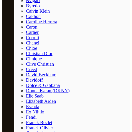
Bvlgari
Byredo
Caivin Klein
Caldion
Caroline Herrera
Caron
Cartier
Cerruti
Chanel
Chloe
Christian Dior
Clinique
Clive Christian
Creed
David Beckham
Davidoff
Dolce & Gabbana
Donna Karan (DKNY)
Elie Saab
Elizabeth Arden
Escada
Ex Nihilo
Fendi
Franck Boclet
Franck Olivier