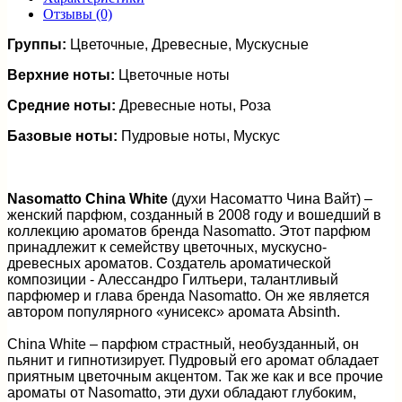
Отзывы (0)
Группы:
Цветочные, Древесные, Мускусные
Верхние ноты:
Цветочные ноты
Средние ноты:
Древесные ноты, Роза
Базовые ноты:
Пудровые ноты, Мускус
Nasomatto China White
(духи Насоматто Чина Вайт) –
женский парфюм, созданный в 2008 году и вошедший в
коллекцию ароматов бренда Nasomatto. Этот парфюм
принадлежит к семейству цветочных, мускусно-
древесных ароматов. Создатель ароматической
композиции - Алессандро Гилтьери, талантливый
парфюмер и глава бренда Nasomatto. Он же является
автором популярного «унисекс» аромата Absinth.
China White – парфюм страстный, необузданный, он
пьянит и гипнотизирует. Пудровый его аромат обладает
приятным цветочным акцентом. Так же как и все прочие
ароматы от Nasomatto, эти духи обладают глубоким,