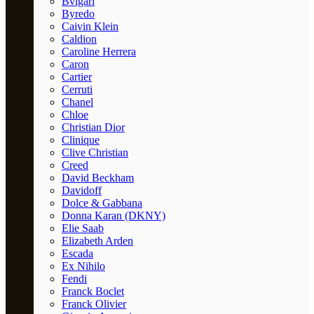
Bvlgari
Byredo
Caivin Klein
Caldion
Caroline Herrera
Caron
Cartier
Cerruti
Chanel
Chloe
Christian Dior
Clinique
Clive Christian
Creed
David Beckham
Davidoff
Dolce & Gabbana
Donna Karan (DKNY)
Elie Saab
Elizabeth Arden
Escada
Ex Nihilo
Fendi
Franck Boclet
Franck Olivier