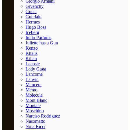
Giorgio Armani
Givenchy
Gucci
Guerlain
Hermes
Hugo Boss
Iceberg
Initio Parfums
Juliette has a Gun
Kenzo
Khalis
Kilian
Lacoste
Lady Gaga
Lancome
Lanvin
Mancera
Memo
Molecule
Mont Blanc
Montale
Moschino
Narciso Rodriguez
Nasomatto
Nina Ricci