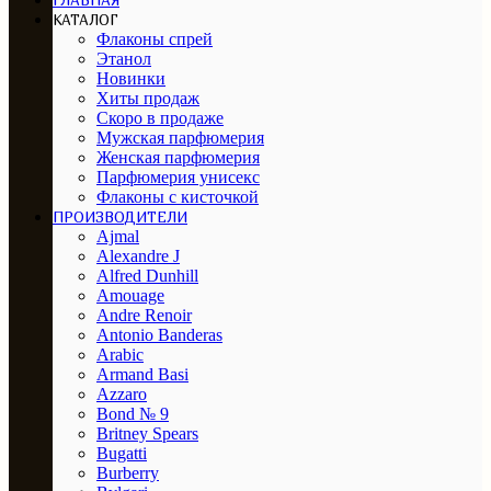
ГЛАВНАЯ
КАТАЛОГ
Флаконы спрей
Этанол
Новинки
Хиты продаж
Скоро в продаже
Мужская парфюмерия
Женская парфюмерия
Парфюмерия унисекс
Флаконы с кисточкой
ПРОИЗВОДИТЕЛИ
Ajmal
Alexandre J
Alfred Dunhill
Amouage
Andre Renoir
Antonio Banderas
Arabic
Armand Basi
Azzaro
Bond № 9
Britney Spears
Bugatti
Burberry