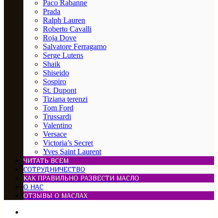
Paco Rabanne
Prada
Ralph Lauren
Roberto Cavalli
Roja Dove
Salvatore Ferragamo
Serge Lutens
Shaik
Shiseido
Sospiro
St. Dupont
Tiziana terenzi
Tom Ford
Trussardi
Valentino
Versace
Victoria’s Secret
Yves Saint Laurent
ЧИТАТЬ ВСЕМ
СОТРУДНИЧЕСТВО
КАК ПРАВИЛЬНО РАЗВЕСТИ МАСЛО
О НАС
ОТЗЫВЫ О МАСЛАХ