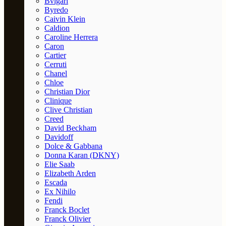
Bvlgari
Byredo
Caivin Klein
Caldion
Caroline Herrera
Caron
Cartier
Cerruti
Chanel
Chloe
Christian Dior
Clinique
Clive Christian
Creed
David Beckham
Davidoff
Dolce & Gabbana
Donna Karan (DKNY)
Elie Saab
Elizabeth Arden
Escada
Ex Nihilo
Fendi
Franck Boclet
Franck Olivier