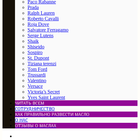
Paco Rabanne
Prada
Ralph Lauren
Roberto Cavalli
Roja Dove
Salvatore Ferragamo
Serge Lutens
Shaik
Shiseido
Sospiro
St. Dupont
Tiziana terenzi
Tom Ford
Trussardi
Valentino
Versace
Victoria’s Secret
Yves Saint Laurent
ЧИТАТЬ ВСЕМ
СОТРУДНИЧЕСТВО
КАК ПРАВИЛЬНО РАЗВЕСТИ МАСЛО
О НАС
ОТЗЫВЫ О МАСЛАХ