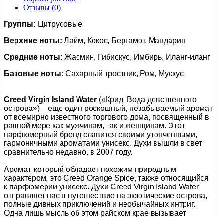
Отзывы (0)
Группы:
Цитрусовые
Верхние ноты:
Лайм, Кокос, Бергамот, Мандарин
Средние ноты:
Жасмин, Гибискус, Имбирь, Иланг-иланг
Базовые ноты:
Сахарный тростник, Ром, Мускус
Creed Virgin Island Water
(«Крид. Вода девственного
острова») – еще один роскошный, незабываемый аромат
от всемирно известного торгового дома, посвященный в
равной мере как мужчинам, так и женщинам. Этот
парфюмерный бренд славится своими утонченными,
гармоничными ароматами унисекс. Духи вышли в свет
сравнительно недавно, в 2007 году.
Аромат, который обладает похожим природным
характером, это Creed Orange Spice, также относящийся
к парфюмерии унисекс. Духи Creed Virgin Island Water
отправляет нас в путешествие на экзотические острова,
полные дивных приключений и необычайных интриг.
Одна лишь мысль об этом райском крае вызывает