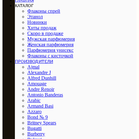
ГЛАВНАЯ
КАТАЛОГ
Флаконы спрей
Этанол
Новинки
Хиты продаж
Скоро в продаже
Мужская парфюмерия
Женская парфюмерия
Парфюмерия унисекс
Флаконы с кисточкой
ПРОИЗВОДИТЕЛИ
Ajmal
Alexandre J
Alfred Dunhill
Amouage
Andre Renoir
Antonio Banderas
Arabic
Armand Basi
Azzaro
Bond № 9
Britney Spears
Bugatti
Burberry