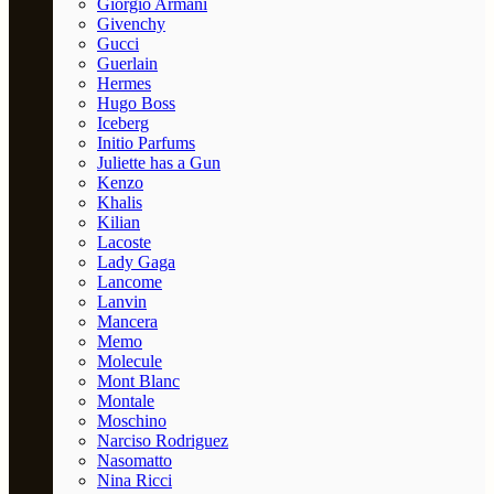
Giorgio Armani
Givenchy
Gucci
Guerlain
Hermes
Hugo Boss
Iceberg
Initio Parfums
Juliette has a Gun
Kenzo
Khalis
Kilian
Lacoste
Lady Gaga
Lancome
Lanvin
Mancera
Memo
Molecule
Mont Blanc
Montale
Moschino
Narciso Rodriguez
Nasomatto
Nina Ricci