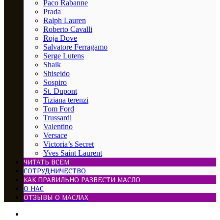
Paco Rabanne
Prada
Ralph Lauren
Roberto Cavalli
Roja Dove
Salvatore Ferragamo
Serge Lutens
Shaik
Shiseido
Sospiro
St. Dupont
Tiziana terenzi
Tom Ford
Trussardi
Valentino
Versace
Victoria’s Secret
Yves Saint Laurent
ЧИТАТЬ ВСЕМ
СОТРУДНИЧЕСТВО
КАК ПРАВИЛЬНО РАЗВЕСТИ МАСЛО
О НАС
ОТЗЫВЫ О МАСЛАХ