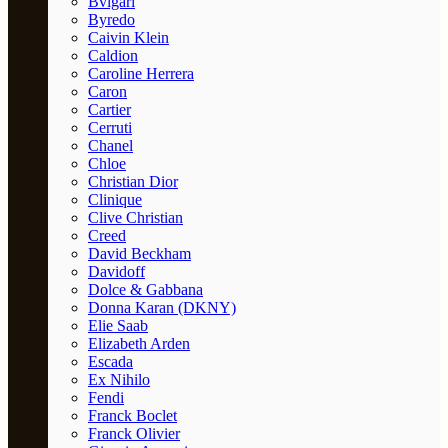
Bvlgari
Byredo
Caivin Klein
Caldion
Caroline Herrera
Caron
Cartier
Cerruti
Chanel
Chloe
Christian Dior
Clinique
Clive Christian
Creed
David Beckham
Davidoff
Dolce & Gabbana
Donna Karan (DKNY)
Elie Saab
Elizabeth Arden
Escada
Ex Nihilo
Fendi
Franck Boclet
Franck Olivier