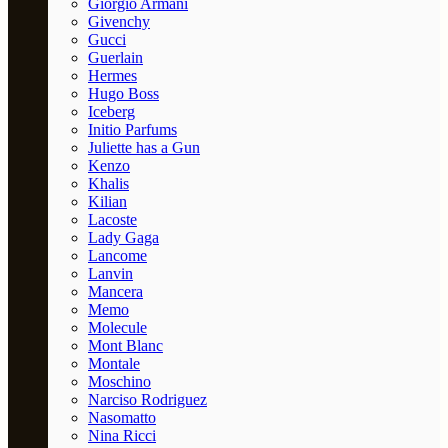
Giorgio Armani
Givenchy
Gucci
Guerlain
Hermes
Hugo Boss
Iceberg
Initio Parfums
Juliette has a Gun
Kenzo
Khalis
Kilian
Lacoste
Lady Gaga
Lancome
Lanvin
Mancera
Memo
Molecule
Mont Blanc
Montale
Moschino
Narciso Rodriguez
Nasomatto
Nina Ricci