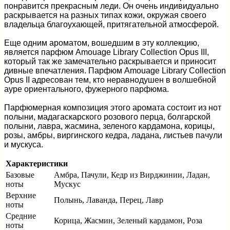
понравится прекрасным леди. Он очень индивидуально
раскрывается на разных типах кожи, окружая своего
владельца благоухающей, притягательной атмосферой.
Еще одним ароматом, вошедшим в эту коллекцию,
является парфюм Amouage Library Collection Opus III,
который так же замечательно раскрывается и приносит
дивные впечатления. Парфюм Amouage Library Collection
Opus II адресован тем, кто неравнодушен в волшебной
ауре ориентального, фужерного парфюма.
Парфюмерная композиция этого аромата состоит из нот
полыни, мадагаскарского розового перца, болгарской
полыни, лавра, жасмина, зеленого кардамона, корицы,
розы, амбры, виргинского кедра, ладана, листьев пачули
и мускуса.
Характеристики
Базовые
Амбра, Пачули, Кедр из Вирджинии, Ладан,
ноты
Мускус
Верхние
Полынь, Лаванда, Перец, Лавр
ноты
Средние
Корица, Жасмин, Зеленый кардамон, Роза
ноты