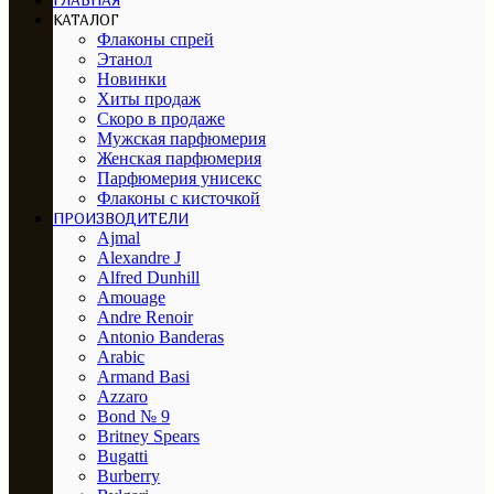
ГЛАВНАЯ
КАТАЛОГ
Флаконы спрей
Этанол
Новинки
Хиты продаж
Скоро в продаже
Мужская парфюмерия
Женская парфюмерия
Парфюмерия унисекс
Флаконы с кисточкой
ПРОИЗВОДИТЕЛИ
Ajmal
Alexandre J
Alfred Dunhill
Amouage
Andre Renoir
Antonio Banderas
Arabic
Armand Basi
Azzaro
Bond № 9
Britney Spears
Bugatti
Burberry