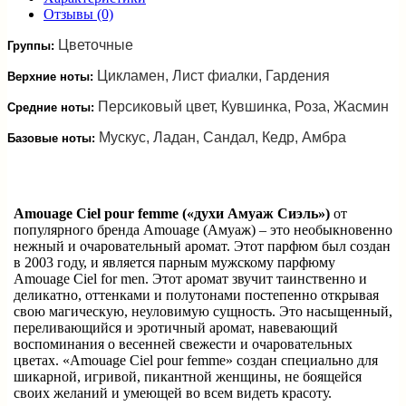
Отзывы (0)
Цветочные
Группы:
Цикламен, Лист фиалки, Гардения
Верхние ноты:
Персиковый цвет, Кувшинка, Роза, Жасмин
Средние ноты:
Мускус, Ладан, Сандал, Кедр, Амбра
Базовые ноты:
Amouage Ciel pour femme («духи Амуаж Сиэль»)
от
популярного бренда Amouage (Амуаж) – это необыкновенно
нежный и очаровательный аромат. Этот парфюм был создан
в 2003 году, и является парным мужскому парфюму
Amouage Ciel for men. Этот аромат звучит таинственно и
деликатно, оттенками и полутонами постепенно открывая
свою магическую, неуловимую сущность. Это насыщенный,
переливающийся и эротичный аромат, навевающий
воспоминания о весенней свежести и очаровательных
цветах. «Amouage Ciel pour femme» создан специально для
шикарной, игривой, пикантной женщины, не боящейся
своих желаний и умеющей во всем видеть красоту.