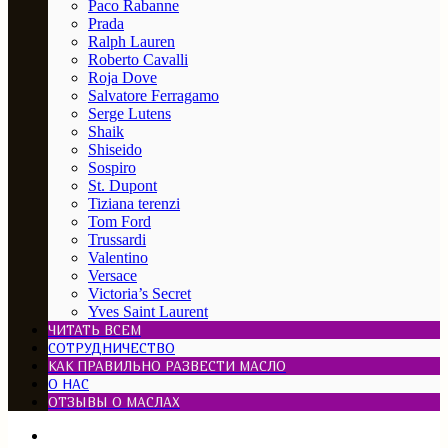
Paco Rabanne
Prada
Ralph Lauren
Roberto Cavalli
Roja Dove
Salvatore Ferragamo
Serge Lutens
Shaik
Shiseido
Sospiro
St. Dupont
Tiziana terenzi
Tom Ford
Trussardi
Valentino
Versace
Victoria’s Secret
Yves Saint Laurent
ЧИТАТЬ ВСЕМ
СОТРУДНИЧЕСТВО
КАК ПРАВИЛЬНО РАЗВЕСТИ МАСЛО
О НАС
ОТЗЫВЫ О МАСЛАХ