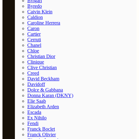
Bvlgari
Byredo
Caivin Klein
Caldion
Caroline Herrera
Caron
Cartier
Cerruti
Chanel
Chloe
Christian Dior
Clinique
Clive Christian
Creed
David Beckham
Davidoff
Dolce & Gabbana
Donna Karan (DKNY)
Elie Saab
Elizabeth Arden
Escada
Ex Nihilo
Fendi
Franck Boclet
Franck Olivier