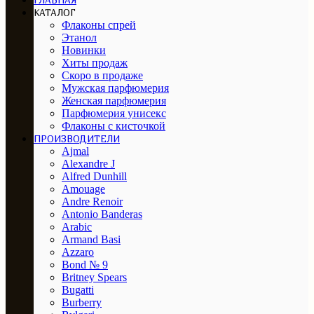
ГЛАВНАЯ
КАТАЛОГ
Флаконы спрей
Этанол
Новинки
Хиты продаж
Скоро в продаже
Мужская парфюмерия
Женская парфюмерия
Парфюмерия унисекс
Флаконы с кисточкой
ПРОИЗВОДИТЕЛИ
Ajmal
Alexandre J
Alfred Dunhill
Amouage
Andre Renoir
Antonio Banderas
Arabic
Armand Basi
Azzaro
Bond № 9
Britney Spears
Bugatti
Burberry