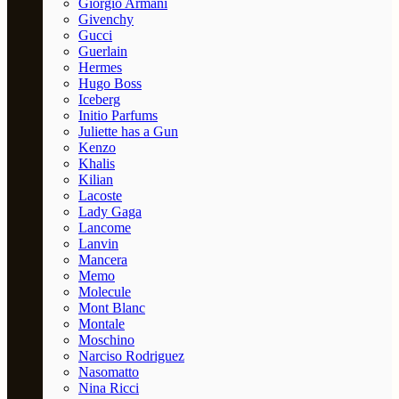
Giorgio Armani
Givenchy
Gucci
Guerlain
Hermes
Hugo Boss
Iceberg
Initio Parfums
Juliette has a Gun
Kenzo
Khalis
Kilian
Lacoste
Lady Gaga
Lancome
Lanvin
Mancera
Memo
Molecule
Mont Blanc
Montale
Moschino
Narciso Rodriguez
Nasomatto
Nina Ricci