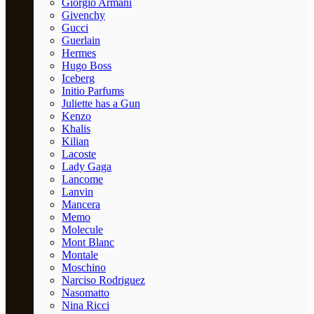
Giorgio Armani
Givenchy
Gucci
Guerlain
Hermes
Hugo Boss
Iceberg
Initio Parfums
Juliette has a Gun
Kenzo
Khalis
Kilian
Lacoste
Lady Gaga
Lancome
Lanvin
Mancera
Memo
Molecule
Mont Blanc
Montale
Moschino
Narciso Rodriguez
Nasomatto
Nina Ricci