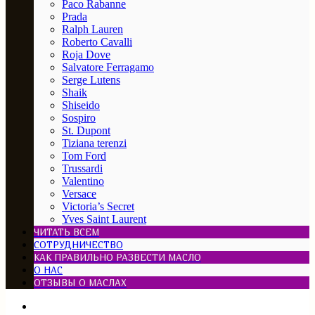
Paco Rabanne
Prada
Ralph Lauren
Roberto Cavalli
Roja Dove
Salvatore Ferragamo
Serge Lutens
Shaik
Shiseido
Sospiro
St. Dupont
Tiziana terenzi
Tom Ford
Trussardi
Valentino
Versace
Victoria’s Secret
Yves Saint Laurent
ЧИТАТЬ ВСЕМ
СОТРУДНИЧЕСТВО
КАК ПРАВИЛЬНО РАЗВЕСТИ МАСЛО
О НАС
ОТЗЫВЫ О МАСЛАХ