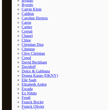
Bvlgari
Byredo
Caivin Klein
Caldion
Caroline Herrera
Caron
Cartier
Cerruti
Chanel
Chloe
Christian Dior
Clinique
Clive Christian
Creed
David Beckham
Davidoff
Dolce & Gabbana
Donna Karan (DKNY)
Elie Saab
Elizabeth Arden
Escada
Ex Nihilo
Fendi
Franck Boclet
Franck Olivier