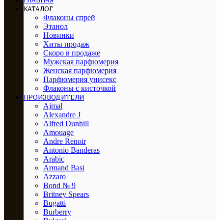
ГЛАВНАЯ
КАТАЛОГ
Флаконы спрей
Этанол
Новинки
Хиты продаж
Скоро в продаже
Мужская парфюмерия
Женская парфюмерия
Парфюмерия унисекс
Флаконы с кисточкой
ПРОИЗВОДИТЕЛИ
Ajmal
Alexandre J
Alfred Dunhill
Amouage
Andre Renoir
Antonio Banderas
Arabic
Armand Basi
Azzaro
Bond № 9
Britney Spears
Bugatti
Burberry