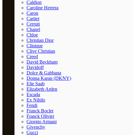
Caldion
Caroline Herrera
Caron
Cartier
Cerruti
Chanel
Chloe
Christian Dior
Clinique
Clive Christian
Creed
David Beckham
Davidoff
Dolce & Gabbana
Donna Karan (DKNY)
Elie Saab
Elizabeth Arden
Escada
Ex Nihilo
Fendi
Franck Boclet
Franck Olivier
Giorgio Armani
Givenchy
Gucci