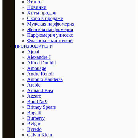
Этанол
Новинки
Хиты продаж
Скоро в продаже
Мужская парфюмерия
Женская парфюмерия
Парфюмерия унисекс
Флаконы с кисточкой
ПРОИЗВОДИТЕЛИ
Ajmal
Alexandre J
Alfred Dunhill
Amouage
Andre Renoir
Antonio Banderas
Arabic
Armand Basi
Azzaro
Bond № 9
Britney Spears
Bugatti
Burberry
Bvlgari
Byredo
Caivin Klein