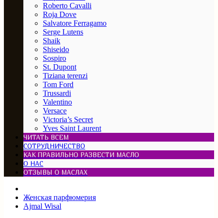
Roberto Cavalli
Roja Dove
Salvatore Ferragamo
Serge Lutens
Shaik
Shiseido
Sospiro
St. Dupont
Tiziana terenzi
Tom Ford
Trussardi
Valentino
Versace
Victoria’s Secret
Yves Saint Laurent
ЧИТАТЬ ВСЕМ
СОТРУДНИЧЕСТВО
КАК ПРАВИЛЬНО РАЗВЕСТИ МАСЛО
О НАС
ОТЗЫВЫ О МАСЛАХ
Женская парфюмерия
Ajmal Wisal