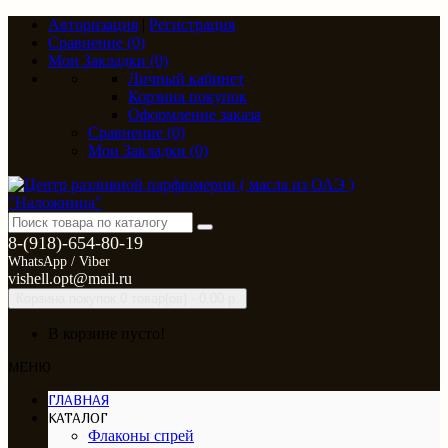
Авторизация
|
Регистрация
Сравнение (0)
Мои Закладки (0)
Личный кабинет
Корзина покупок
Оформление заказа
Сравнение (0)
Мои Закладки (0)
8-(918)-654-80-19
WhatsApp / Viber
vishell.opt@mail.ru
Корзина покупок
0 товар(ов) - 0.00 р.
В корзине пусто!
МЕНЮ
ГЛАВНАЯ
КАТАЛОГ
Флаконы спрей