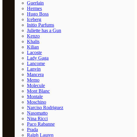
Guerlain
Hermes
Hugo Boss
Iceberg
Initio Parfums
Juliette has a Gun
Kenzo
Khalis
Kilian
Lacoste
Lady Gaga
Lancome
Lanvin
Mancera
Memo
Molecule
Mont Blanc
Montale
Moschino
Narciso Rodriguez
Nasomatto
Nina Ricci
Paco Rabanne
Prada
Ralph Lauren