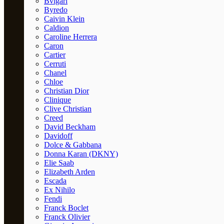
Bvlgari
Byredo
Caivin Klein
Caldion
Caroline Herrera
Caron
Cartier
Cerruti
Chanel
Chloe
Christian Dior
Clinique
Clive Christian
Creed
David Beckham
Davidoff
Dolce & Gabbana
Donna Karan (DKNY)
Elie Saab
Elizabeth Arden
Escada
Ex Nihilo
Fendi
Franck Boclet
Franck Olivier