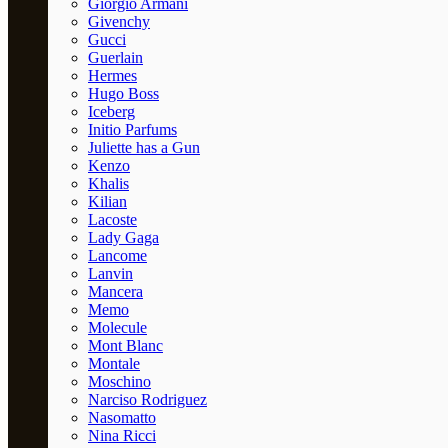
Giorgio Armani
Givenchy
Gucci
Guerlain
Hermes
Hugo Boss
Iceberg
Initio Parfums
Juliette has a Gun
Kenzo
Khalis
Kilian
Lacoste
Lady Gaga
Lancome
Lanvin
Mancera
Memo
Molecule
Mont Blanc
Montale
Moschino
Narciso Rodriguez
Nasomatto
Nina Ricci