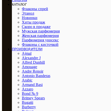
ГЛАВНАЯ
КАТАЛОГ
Флаконы спрей
Этанол
Новинки
Хиты продаж
Скоро в продаже
Мужская парфюмерия
Женская парфюмерия
Парфюмерия унисекс
Флаконы с кисточкой
ПРОИЗВОДИТЕЛИ
Ajmal
Alexandre J
Alfred Dunhill
Amouage
Andre Renoir
Antonio Banderas
Arabic
Armand Basi
Azzaro
Bond № 9
Britney Spears
Bugatti
Burberry