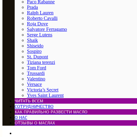
Paco Rabanne
Prada
Ralph Lauren
Roberto Cavalli
Roja Dove
Salvatore Ferragamo
Serge Lutens
Shaik
Shiseido
Sospiro
St. Dupont
Tiziana terenzi
Tom Ford
Trussardi
Valentino
Versace
Victoria’s Secret
Yves Saint Laurent
ЧИТАТЬ ВСЕМ
СОТРУДНИЧЕСТВО
КАК ПРАВИЛЬНО РАЗВЕСТИ МАСЛО
О НАС
ОТЗЫВЫ О МАСЛАХ