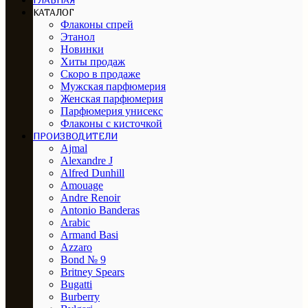
ГЛАВНАЯ
КАТАЛОГ
Флаконы спрей
Этанол
Новинки
Хиты продаж
Скоро в продаже
Мужская парфюмерия
Женская парфюмерия
Парфюмерия унисекс
Флаконы с кисточкой
ПРОИЗВОДИТЕЛИ
Ajmal
Alexandre J
Alfred Dunhill
Amouage
Andre Renoir
Antonio Banderas
Arabic
Armand Basi
Azzaro
Bond № 9
Britney Spears
Bugatti
Burberry