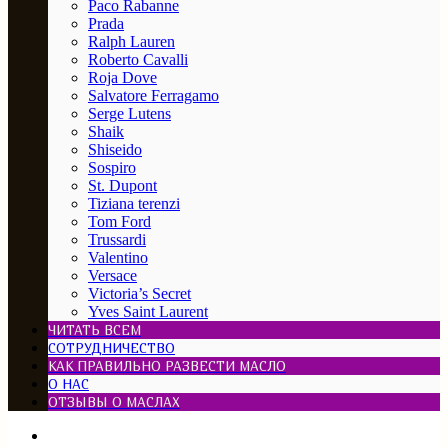
Paco Rabanne
Prada
Ralph Lauren
Roberto Cavalli
Roja Dove
Salvatore Ferragamo
Serge Lutens
Shaik
Shiseido
Sospiro
St. Dupont
Tiziana terenzi
Tom Ford
Trussardi
Valentino
Versace
Victoria’s Secret
Yves Saint Laurent
ЧИТАТЬ ВСЕМ
СОТРУДНИЧЕСТВО
КАК ПРАВИЛЬНО РАЗВЕСТИ МАСЛО
О НАС
ОТЗЫВЫ О МАСЛАХ