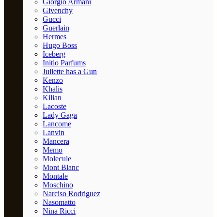
Giorgio Armani
Givenchy
Gucci
Guerlain
Hermes
Hugo Boss
Iceberg
Initio Parfums
Juliette has a Gun
Kenzo
Khalis
Kilian
Lacoste
Lady Gaga
Lancome
Lanvin
Mancera
Memo
Molecule
Mont Blanc
Montale
Moschino
Narciso Rodriguez
Nasomatto
Nina Ricci