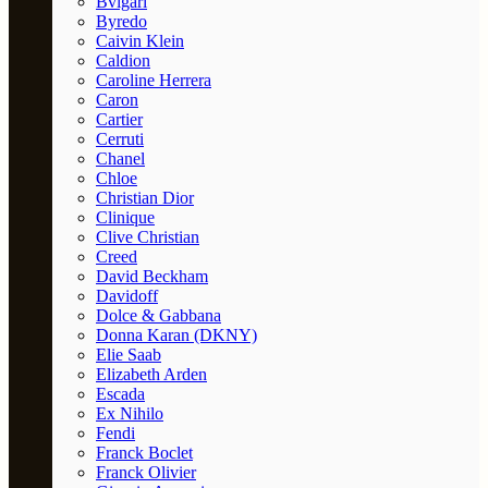
Bvlgari
Byredo
Caivin Klein
Caldion
Caroline Herrera
Caron
Cartier
Cerruti
Chanel
Chloe
Christian Dior
Clinique
Clive Christian
Creed
David Beckham
Davidoff
Dolce & Gabbana
Donna Karan (DKNY)
Elie Saab
Elizabeth Arden
Escada
Ex Nihilo
Fendi
Franck Boclet
Franck Olivier