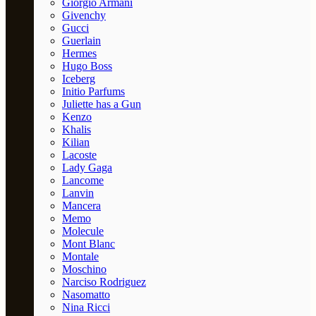
Giorgio Armani
Givenchy
Gucci
Guerlain
Hermes
Hugo Boss
Iceberg
Initio Parfums
Juliette has a Gun
Kenzo
Khalis
Kilian
Lacoste
Lady Gaga
Lancome
Lanvin
Mancera
Memo
Molecule
Mont Blanc
Montale
Moschino
Narciso Rodriguez
Nasomatto
Nina Ricci