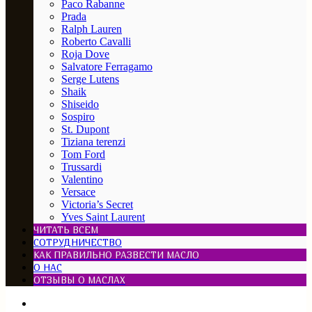
Paco Rabanne
Prada
Ralph Lauren
Roberto Cavalli
Roja Dove
Salvatore Ferragamo
Serge Lutens
Shaik
Shiseido
Sospiro
St. Dupont
Tiziana terenzi
Tom Ford
Trussardi
Valentino
Versace
Victoria’s Secret
Yves Saint Laurent
ЧИТАТЬ ВСЕМ
СОТРУДНИЧЕСТВО
КАК ПРАВИЛЬНО РАЗВЕСТИ МАСЛО
О НАС
ОТЗЫВЫ О МАСЛАХ