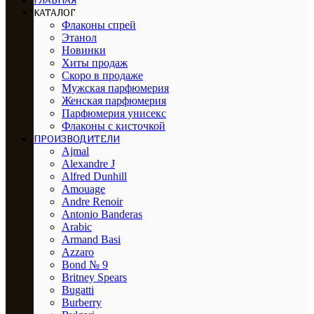
ГЛАВНАЯ
КАТАЛОГ
Флаконы спрей
Этанол
Новинки
Хиты продаж
Скоро в продаже
Мужская парфюмерия
Женская парфюмерия
Парфюмерия унисекс
Флаконы с кисточкой
ПРОИЗВОДИТЕЛИ
Ajmal
Alexandre J
Alfred Dunhill
Amouage
Andre Renoir
Antonio Banderas
Arabic
Armand Basi
Azzaro
Bond № 9
Britney Spears
Bugatti
Burberry