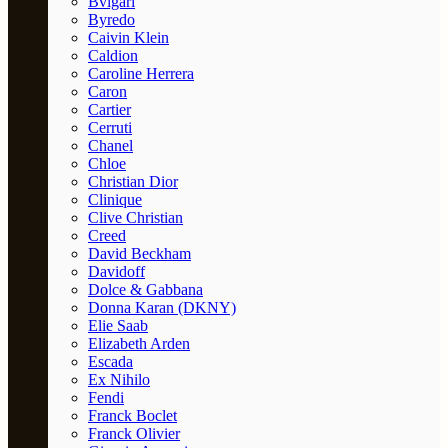
Bvlgari
Byredo
Caivin Klein
Caldion
Caroline Herrera
Caron
Cartier
Cerruti
Chanel
Chloe
Christian Dior
Clinique
Clive Christian
Creed
David Beckham
Davidoff
Dolce & Gabbana
Donna Karan (DKNY)
Elie Saab
Elizabeth Arden
Escada
Ex Nihilo
Fendi
Franck Boclet
Franck Olivier